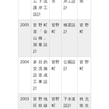
ム下流
市
岸工設
県
護岸工
計
設計
2005
皆野町
皆野
橋梁設
皆野
道「金
町
計
町
山橋」
測量設
計
2004
多目的
皆野
公園設
皆野
交流施
町
計
町
設造成
工事設
計
2003
皆野地
皆野
下水道
秩北
区枝線
町
設計
衛生