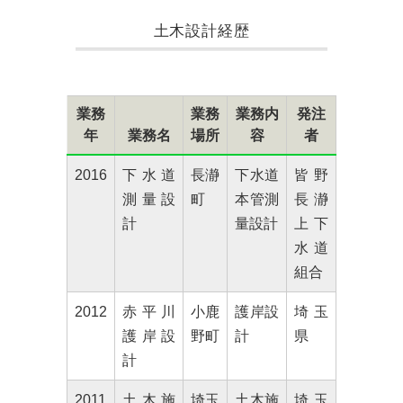
土木設計経歴
業務
業務
業務内
発注
年
業務名
場所
容
者
2016
下水道
長瀞
下水道
皆野
測量設
町
本管測
長瀞
計
量設計
上下
水道
組合
2012
赤平川
小鹿
護岸設
埼玉
護岸設
野町
計
県
計
2011
土木施
埼玉
土木施
埼玉