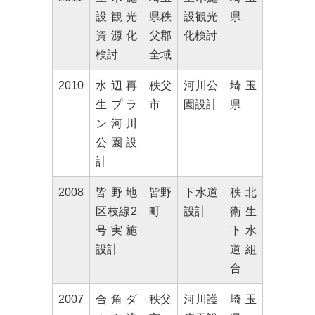
設観光
県秩
設観光
県
資源化
父郡
化検討
検討
全域
2010
水辺再
秩父
河川公
埼玉
生プラ
市
園設計
県
ン河川
公園設
計
2008
皆野地
皆野
下水道
秩北
区枝線2
町
設計
衛生
号実施
下水
設計
道組
合
2007
合角ダ
秩父
河川護
埼玉